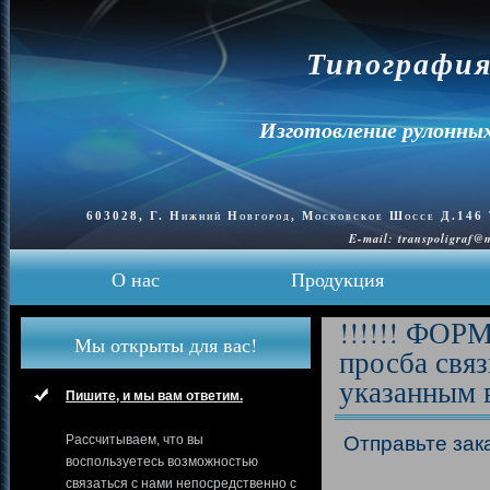
Типография
Изготовление рулонных
603028, Г. Нижний Новгород, Московское Шоссе Д.14
E-mail: transpoligraf
О нас
Продукция
!!!!!! ФОРМ
Мы открыты для вас!
просба связ
указанным в
Пишите, и мы вам ответим.
Рассчитываем, что вы
Отправьте зак
воспользуетесь возможностью
связаться с нами непосредственно с